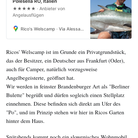
Polesella RO, Italien
★★★★★ · Anbieter von
Angelausflügen
Rico's Welscamp · Via Alessandro Selmi, 676R, 45038 Polesella RO, Italien
Ricos' Welscamp ist im Grunde ein Privatgrundstück,
das der Besitzer, ein Deutscher aus Frankfurt (Oder),
auch für Camper, natürlich vorzugsweise
Angelbegeisterte, geöffnet hat.
Wir werden in feinster Brandenburger Art als "Berliner
Bulette" begrüßt und dürfen sogleich einen Stellplatz
einnehmen. Diese befinden sich direkt am Ufer des
"Po", und im Prinzip stehen wir hier in Ricos Garten
hinter dem Haus.
Spätabends kommt noch ein slowenisches Wohnmobil,