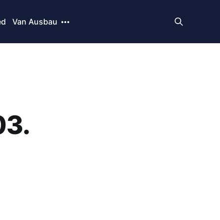
ed
Van Ausbau
03.