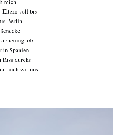
ch mich
Eltern voll bis
aus Berlin
raßenecke
rsicherung, ob
r in Spanien
n Riss durchs
gen auch wir uns